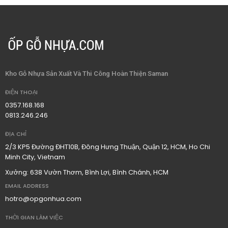
Kho Gỗ Nhựa Sản Xuất Và Thi Công Hoàn Thiện Saman
ĐIỆN THOẠI
0357.168.168
0813.246.246
ĐỊA CHỈ
2/3 KP5 Đường ĐHT10B, Đông Hưng Thuận, Quận 12, HCM, Ho Chi
Minh City, Vietnam
Xưởng: 638 Vườn Thơm, Bình Lợi, Bình Chánh, HCM
EMAIL ADDRESS
hotro@opgonhua.com
THỜI GIAN LÀM VIỆC