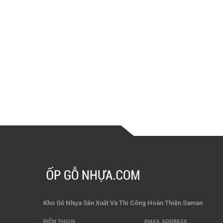
Kho Gỗ Nhựa Sản Xuất Và Thi Công Hoàn Thiện Saman
ĐIỆN THOẠI
EMAIL ADDRESS