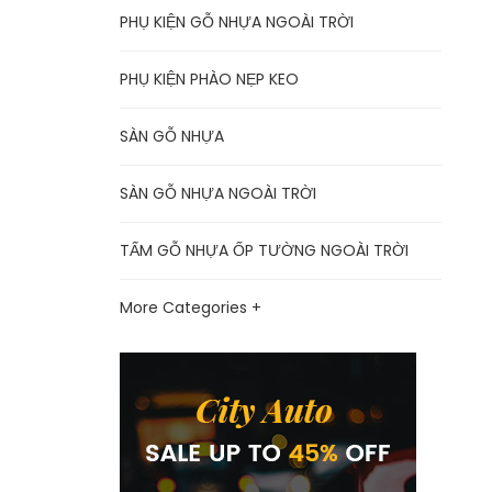
PHỤ KIỆN GỖ NHỰA NGOÀI TRỜI
PHỤ KIỆN PHÀO NẸP KEO
SÀN GỖ NHỰA
SÀN GỖ NHỰA NGOÀI TRỜI
TẤM GỖ NHỰA ỐP TƯỜNG NGOÀI TRỜI
More Categories +