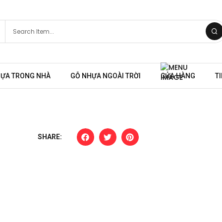
HỰA TRONG NHÀ
GỖ NHỰA NGOÀI TRỜI
CỬA HÀNG
T
SHARE: