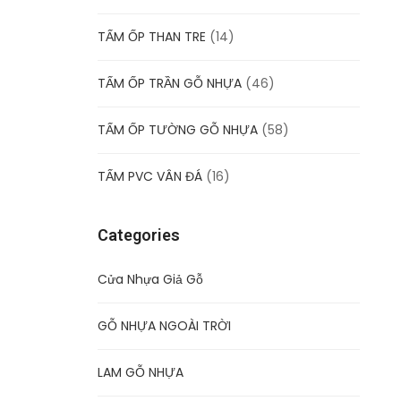
TẤM ỐP THAN TRE
(14)
TẤM ỐP TRẦN GỖ NHỰA
(46)
TẤM ỐP TƯỜNG GỖ NHỰA
(58)
TẤM PVC VÂN ĐÁ
(16)
Categories
Cửa Nhựa Giả Gỗ
GỖ NHỰA NGOÀI TRỜI
LAM GỖ NHỰA