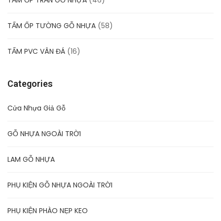
TẤM ỐP TƯỜNG GỖ NHỰA
(58)
TẤM PVC VÂN ĐÁ
(16)
Categories
Cửa Nhựa Giả Gỗ
GỖ NHỰA NGOÀI TRỜI
LAM GỖ NHỰA
PHỤ KIỆN GỖ NHỰA NGOÀI TRỜI
PHỤ KIỆN PHÀO NẸP KEO