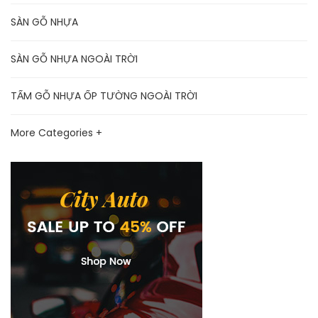
SÀN GỖ NHỰA
SÀN GỖ NHỰA NGOÀI TRỜI
TẤM GỖ NHỰA ỐP TƯỜNG NGOÀI TRỜI
More Categories +