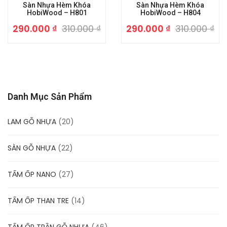
Sàn Nhựa Hèm Khóa
Sàn Nhựa Hèm Khóa
HobiWood – H801
HobiWood – H804
290.000
₫
310.000
₫
290.000
₫
310.000
₫
Danh Mục Sản Phẩm
LAM GỖ NHỰA
(20)
SÀN GỖ NHỰA
(22)
TẤM ỐP NANO
(27)
TẤM ỐP THAN TRE
(14)
TẤM ỐP TRẦN GỖ NHỰA
(46)