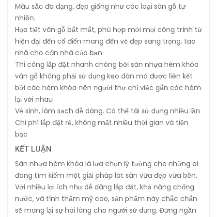
Màu sắc đa dạng, đẹp giống như các loại sàn gỗ tự
nhiên.
Họa tiết vân gỗ bắt mắt, phù hợp mới mọi công trình từ
hiện đại đến cổ điển mang đến vẻ đẹp sang trọng, tao
nhã cho căn nhà của bạn
Thi công lắp đặt nhanh chóng bởi sàn nhựa hèm khóa
vân gỗ không phải sử dụng keo dán mà được liên kết
bởi các hèm khóa nên người thợ chỉ việc gắn các hèm
lại với nhau
Vệ sinh, làm sạch dễ dàng. Có thể tái sử dụng nhiều lần
Chi phí lắp đặt rẻ, không mất nhiều thời gian và tiền
bạc
KẾT LUẬN
Sàn nhựa hèm khóa là lựa chọn lý tưởng cho những ai
đang tìm kiếm một giải pháp lát sàn vừa đẹp vừa bền.
Với nhiều lợi ích như dễ dàng lắp đặt, khả năng chống
nước, và tính thẩm mỹ cao, sản phẩm này chắc chắn
sẽ mang lại sự hài lòng cho người sử dụng. Đừng ngần