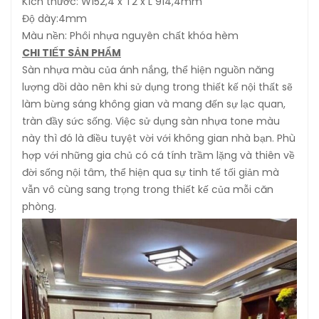
Kích thước: W152,4 x T2 x L 914,4mm
Độ dày:4mm
Màu nền: Phôi nhựa nguyên chất khóa hèm
CHI TIẾT SẢN PHẨM
Sàn nhựa màu của ánh nắng, thể hiện nguồn năng
lượng dồi dào nên khi sử dụng trong thiết kế nội thất sẽ
làm bừng sáng không gian và mang đến sự lạc quan,
tràn đầy sức sống. Việc sử dụng sàn nhựa tone màu
này thì đó là điều tuyệt vời với không gian nhà bạn. Phù
hợp với những gia chủ có cá tính trầm lặng và thiên về
đời sống nội tâm, thể hiện qua sự tinh tế tối giản mà
vẫn vô cùng sang trọng trong thiết kế của mỗi căn
phòng.