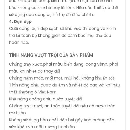
Sau khi lắp đặt xong, kiểm tra lại bề mặt sàn để đảm
bảo không có khe hở hay lồi lõm. Nếu cần thiết, có thể
sử dụng các công cụ hỗ trợ để điều chỉnh.
4. Dọn dẹp
Cuối cùng, dọn dẹp sạch sẽ khu vực thi công và kiểm
tra lại toàn bộ không gian để đảm bảo mọi thứ đều
hoàn hảo.
TÍNH NĂNG VƯỢT TRỘI CỦA SẢN PHẨM
Chống trầy xước,phai màu biến dạng, cong vênh, phai
màu khi nhiệt độ thay đổi
Chống nấm mốc, mối mọt, mùi hôi, kháng khuẩn tốt
Tính năng chịu được độ ẩm và nhiệt độ cao với khí hậu
thất thường ở Việt Nam.
Khả năng chống chịu nước tuyệt đối
Chống trợt trượt, an toàn tuyệt đối nếu có nước trên
mặt sàn
Không sử dụng hóa chất độc hại gây ảnh hưởng đến
sức khỏe và môi trường tự nhiên.