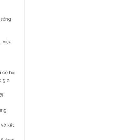
 sống
, việc
 có hại
o gia
ôi
dụng
 và kết
kế theo