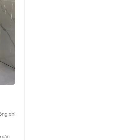
hông chỉ
p sản