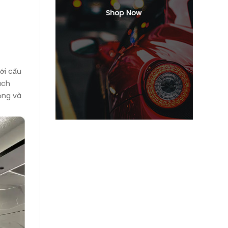
ới cấu
ách
rọng và