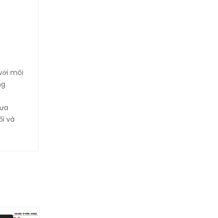
với môi
ng
lựa
ối và