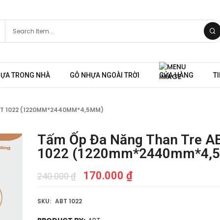
HỰA TRONG NHÀ
GỖ NHỰA NGOÀI TRỜI
CỬA HÀNG
T
BT 1022 (1220MM*2440MM*4,5MM)
Tấm Ốp Đa Năng Than Tre A
1022 (1220mm*2440mm*4,
170.000
₫
240.000
₫
SKU:
ABT 1022