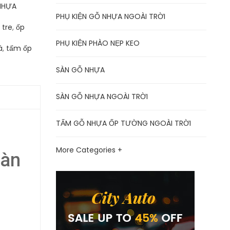
NHỰA
PHỤ KIỆN GỖ NHỰA NGOÀI TRỜI
 tre
,
ốp
PHỤ KIỆN PHÀO NẸP KEO
á
,
tấm ốp
SÀN GỖ NHỰA
SÀN GỖ NHỰA NGOÀI TRỜI
TẤM GỖ NHỰA ỐP TƯỜNG NGOÀI TRỜI
More Categories +
oàn