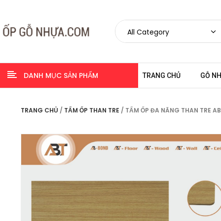
DANH MỤC SẢN PHẨM
TRANG CHỦ
GỖ N
TRANG CHỦ
/
TẤM ỐP THAN TRE
/ TẤM ỐP ĐA NĂNG THAN TRE A