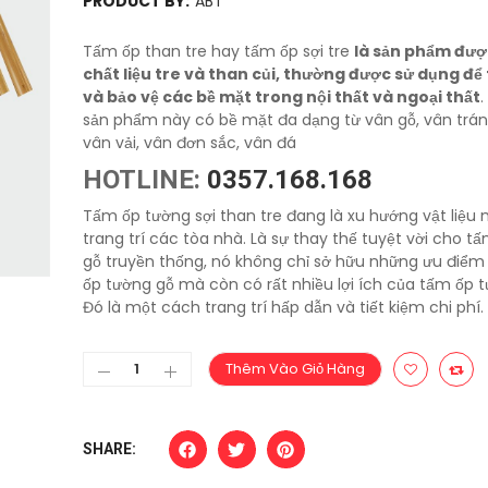
PRODUCT BY:
ABT
Tấm ốp than tre hay tấm ốp sợi tre
là sản phẩm đượ
chất liệu tre và than củi, thường được sử dụng để 
và bảo vệ các bề mặt trong nội thất và ngoại thất
.
sản phẩm này có bề mặt đa dạng từ vân gỗ, vân trá
vân vải, vân đơn sắc, vân đá
HOTLINE:
0357.168.168
Tấm ốp tường sợi than tre đang là xu hướng vật liệu 
trang trí các tòa nhà. Là sự thay thế tuyệt vời cho t
gỗ truyền thống, nó không chỉ sở hữu những ưu điểm
ốp tường gỗ mà còn có rất nhiều lợi ích của tấm ốp 
Đó là một cách trang trí hấp dẫn và tiết kiệm chi phí.
Thêm Vào Giỏ Hàng
SHARE: