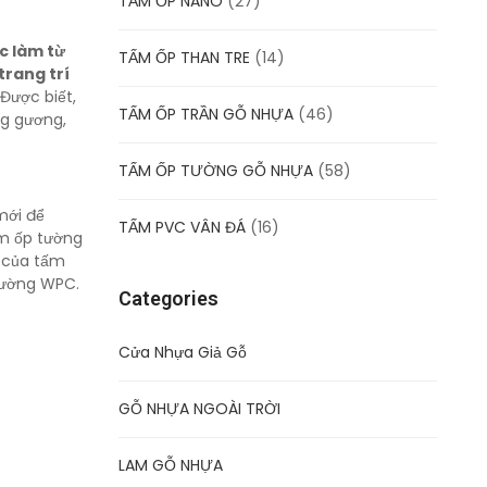
TẤM ỐP NANO
(27)
c làm từ
TẤM ỐP THAN TRE
(14)
trang trí
 Được biết,
TẤM ỐP TRẦN GỖ NHỰA
(46)
ng gương,
TẤM ỐP TƯỜNG GỖ NHỰA
(58)
mới để
TẤM PVC VÂN ĐÁ
(16)
ấm ốp tường
 của tấm
tường WPC.
Categories
Cửa Nhựa Giả Gỗ
GỖ NHỰA NGOÀI TRỜI
LAM GỖ NHỰA