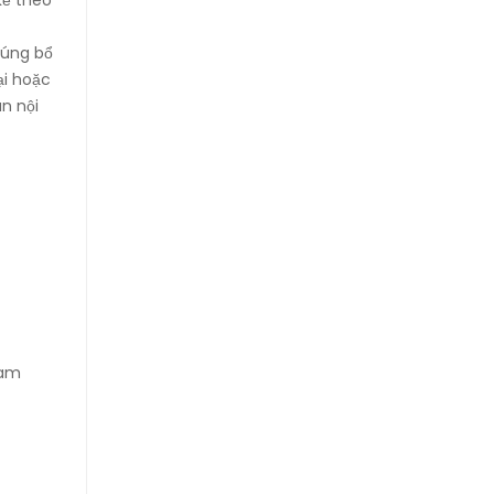
húng bổ
ại hoặc
n nội
ham