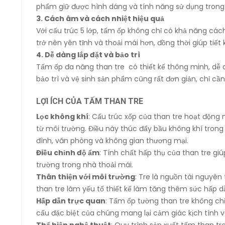
phẩm giữ được hình dáng và tính năng sử dụng trong t
3. Cách âm và cách nhiệt hiệu quả
Với cấu trúc 5 lớp, tấm ốp không chỉ có khả năng các
trở nên yên tĩnh và thoải mái hơn, đồng thời giúp tiế
4. Dễ dàng lắp đặt và bảo trì
Tấm ốp đa năng than tre có thiết kế thông minh, dễ 
bảo trì và vệ sinh sản phẩm cũng rất đơn giản, chỉ cầ
LỢI ÍCH CỦA TẤM THAN TRE
Lọc không khí
: Cấu trúc xốp của than tre hoạt động 
từ môi trường. Điều này thúc đẩy bầu không khí trong
đình, văn phòng và không gian thương mại.
Điều chỉnh độ ẩm
: Tính chất hấp thụ của than tre g
trường trong nhà thoải mái.
Thân thiện với môi trường
: Tre là nguồn tài nguyên 
than tre làm yếu tố thiết kế làm tăng thêm sức hấp 
Hấp dẫn trực quan
: Tấm ốp tường than tre không chỉ
cấu đặc biệt của chúng mang lại cảm giác kịch tính v
Thể hiện nghệ thuật
: Quy trình sản xuất tấm than t