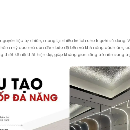
uyên liệu tự nhiên, mang lại nhiều lợi ích cho lngười sử dụng. V
ăng thẩm mỹ cao mà còn đảm bảo độ bền và khả năng cách âm, c
 thiết kế nội thất hiện đại, giúp không gian sống trở nên sang t