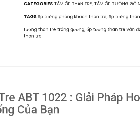
CATEGORIES
TẤM ỐP THAN TRE
,
TẤM ỐP TƯỜNG GỖ 
TAGS
ốp tường phòng khách than tre
,
ốp tường than
tường than tre tráng gương
,
ốp tường than tre vân đ
than tre
re ABT 1022 : Giải Pháp H
ống Của Bạn