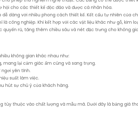
ơ hội cho các thiết kế độc đáo và được cá nhân hóa.
p dễ dàng với nhiều phong cách thiết kế. Kết cấu tự nhiên của c
à công nghiệp. Khi kết hợp với các vật liệu khác như gỗ, kim lo
ác quyến rũ, tăng thêm chiều sâu và nét đặc trưng cho không gia
nhiều không gian khác nhau như:
g, mang lại cảm giác ấm cúng và sang trọng.
 ngơi yên tĩnh.
hiệu suất làm việc.
hu hút sự chú ý của khách hàng.
ng tùy thuộc vào chất lượng và mẫu mã. Dưới đây là bảng giá t