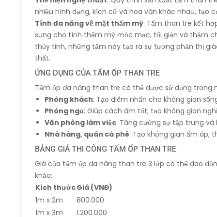
nhiều hình dạng, kích cỡ và hoa văn khác nhau, tạo c
Tính đa năng về mặt thẩm mỹ
: Tấm than tre kết hợ
sung cho tính thẩm mỹ mộc mạc, tối giản và thậm chí l
thủy tinh, những tấm này tạo ra sự tương phản thị gi
thất.
ỨNG DỤNG CỦA TẤM ỐP THAN TRE
Tấm ốp đa năng than tre có thể được sử dụng trong 
Phòng khách
: Tạo điểm nhấn cho không gian sốn
Phòng ngủ
: Giúp cách âm tốt, tạo không gian nghỉ
Văn phòng làm việc
: Tăng cường sự tập trung và 
Nhà hàng, quán cà phê
: Tạo không gian ấm áp, t
BẢNG GIÁ THI CÔNG TẤM ỐP THAN TRE
Giá của tấm ốp đa năng than tre 3 lớp có thể dao độ
khảo:
Kích thước
Giá (VNĐ)
1m x 2m
800.000
1m x 3m
1.200.000