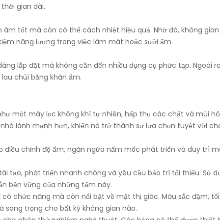
hời gian dài.
h âm tốt mà còn có thể cách nhiệt hiệu quả. Nhờ đó, không gian
t kiệm năng lượng trong việc làm mát hoặc sưởi ấm.
dàng lắp đặt mà không cần đến nhiều dụng cụ phức tạp. Ngoài ra
n lau chùi bằng khăn ẩm.
như một máy lọc không khí tự nhiên, hấp thụ các chất và mùi hôi
 nhà lành mạnh hơn, khiến nó trở thành sự lựa chọn tuyệt vời ch
iúp điều chỉnh độ ẩm, ngăn ngừa nấm mốc phát triển và duy trì m
tái tạo, phát triển nhanh chóng và yêu cầu bảo trì tối thiểu. Sử 
dẫn bền vững của những tấm này.
 có chức năng mà còn nổi bật về mặt thị giác. Màu sắc đậm, tối
à sang trọng cho bất kỳ không gian nào.
re cho phép thử nghiệm nghệ thuật. Các bảng có thể được thiết 