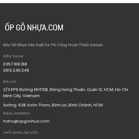
Kho Gỗ Nhựa Sản Xuất Và Thi Công Hoàn Thiện Saman
ĐIỆN THOẠI
0357.168.168
0813.246.246
ĐỊA CHỈ
2/3 KP5 Đường ĐHT10B, Đông Hưng Thuận, Quận 12, HCM, Ho Chi
Minh City, Vietnam
Xưởng: 638 Vườn Thơm, Bình Lợi, Bình Chánh, HCM
EMAIL ADDRESS
hotro@opgonhua.com
THỜI GIAN LÀM VIỆC