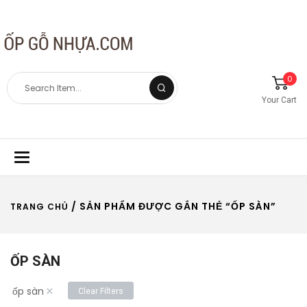
0
Your Cart
Toggle
navigation
/ SẢN PHẨM ĐƯỢC GẮN THẺ “ỐP SÀN”
TRANG CHỦ
ỐP SÀN
×
ốp sàn
Clear Filters