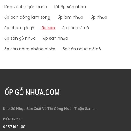
làm vách ngăn nano
lót ốp sàn nhựa
ốp ban công lam sóng
ốp lam nhựa
ốp nhựa
ốp nhựa giả gỗ
ốp sàn
ốp sàn giả gỗ
ốp sàn gỗ nhựa
ốp sàn nhựa
ốp sàn nhựa chống nước
ốp sàn nhựa giả gỗ
ốp sàn nhựa hèm khóa
ốp than tre
ớp than tre abt
ốp than tre phòng khách
ốp than tre tráng gương
ốp trần
ốp trần 3 sóng thấp
ốp trần 4 sóng cao
ốp trần ban công lam sóng
ốp trần chống thắm
ốp trần lam 4 sóng
ốp trần lam 4 sóng cao
Kho Gỗ Nhựa Sản Xuất Và Thi Công Hoàn Thiện Saman
ốp trần lam 5 sóng
ốp trần lam nhựa
ĐIỆN THOẠI
op tran lam song
ốp trần nano
ốp trần nano nhựa
0357.168.168