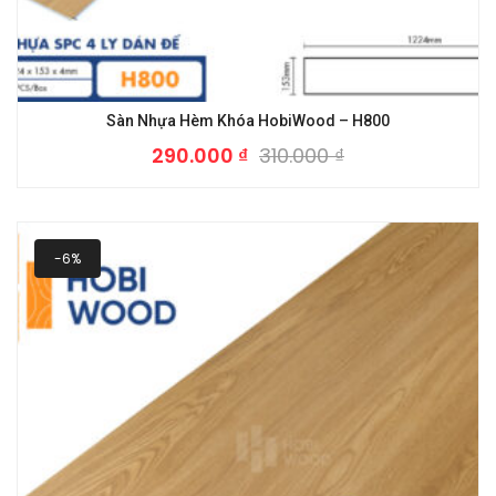
Sàn Nhựa Hèm Khóa HobiWood – H800
290.000
₫
310.000
₫
-6%