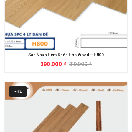
Sàn Nhựa Hèm Khóa HobiWood – H800
290.000
₫
310.000
₫
-6%