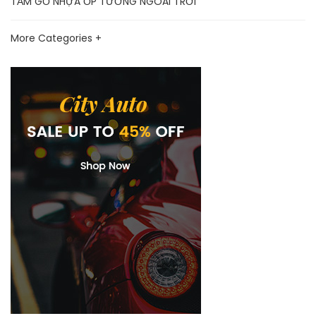
TẤM GỖ NHỰA ỐP TƯỜNG NGOÀI TRỜI
More Categories +