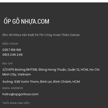
Kho Gỗ Nhựa Sản Xuất Và Thi Công Hoàn Thiện Saman
ĐIỆN THOẠI
0357.168.168
0813.246.246
ĐỊA CHỈ
2/3 KP5 Đường ĐHT10B, Đông Hưng Thuận, Quận 12, HCM, Ho Chi
Minh City, Vietnam
Xưởng: 638 Vườn Thơm, Bình Lợi, Bình Chánh, HCM
EMAIL ADDRESS
hotro@opgonhua.com
THỜI GIAN LÀM VIỆC