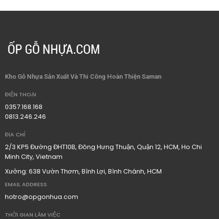
Kho Gỗ Nhựa Sản Xuất Và Thi Công Hoàn Thiện Saman
ĐIỆN THOẠI
0357.168.168
0813.246.246
ĐỊA CHỈ
2/3 KP5 Đường ĐHT10B, Đông Hưng Thuận, Quận 12, HCM, Ho Chi
Minh City, Vietnam
Xưởng: 638 Vườn Thơm, Bình Lợi, Bình Chánh, HCM
EMAIL ADDRESS
hotro@opgonhua.com
THỜI GIAN LÀM VIỆC