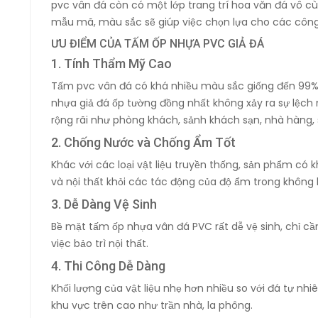
pvc vân đá còn có một lớp trang trí hoa văn đá vô cùn
mẫu mã, màu sắc sẽ giúp việc chọn lựa cho các công 
ƯU ĐIỂM CỦA TẤM ỐP NHỰA PVC GIẢ ĐÁ
1. Tính Thẩm Mỹ Cao
Tấm pvc vân đá có khá nhiều màu sắc giống đến 99%
nhựa giả đá ốp tường đồng nhất không xảy ra sự lệch 
rộng rãi như phòng khách, sảnh khách sạn, nhà hàng,
2. Chống Nước và Chống Ẩm Tốt
Khác với các loại vật liệu truyền thống, sản phẩm có
và nội thất khỏi các tác động của độ ẩm trong không 
3. Dễ Dàng Vệ Sinh
Bề mặt tấm ốp nhựa vân đá PVC rất dễ vệ sinh, chỉ cầ
việc bảo trì nội thất.
4. Thi Công Dễ Dàng
Khối lượng của vật liệu nhẹ hơn nhiều so với đá tự nh
khu vực trên cao như trần nhà, la phông.