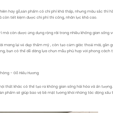
ự nhiên hay gỗ,sản phẩm có chi phí khá thấp, nhưng màu sắc thì 
 còn tiết kiệm được chi phí thi công, nhân lực khá cao.
trí mà còn được ứng dụng rộng rãi trong nhiều không gian sống 
i mang lại vẻ đẹp thẩm mỹ , còn tạo cảm giác thoải mái, gần g
dạng, bạn có thể dễ dàng lựa chọn mẫu phù hợp với phong cách t
i thất khác có thể tạo ra không gian sống hài hòa và ấn tượng.
ản phẩm sẽ giúp bảo vệ bề mặt tường khỏi những tác động xấu 