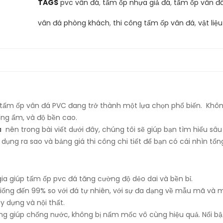
TAGS
pvc vân đá
,
tấm ốp nhựa giả đá
,
tấm ốp vân đ
vân đá phòng khách
,
thi công tấm ốp vân đá
,
vật liệ
ại, tấm ốp vân đá PVC đang trở thành một lựa chọn phổ biến. Khôn
ng ẩm, và độ bền cao.
á
nên trong bài viết dưới đây, chúng tôi sẽ giúp bạn tìm hiểu sâu
ụng ra sao và bảng giá thi công chi tiết để bạn có cái nhìn tổ
ia giúp tấm ốp pvc đá tăng cường độ dẻo dai và bền bỉ.
giống đến 99% so với đá tự nhiên, với sự đa dạng về mẫu mã và
 dựng và nội thất.
ng giúp chống nước, không bị nấm mốc vô cùng hiệu quả. Nổi bậ