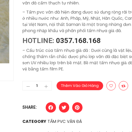
vân đá cẩm thạch tự nhiên.
– Tấm pvc vân đá hiện đang được sử dụng rộng rãi tr
ở nhiều nước như: Anh, Pháp, Mỹ, Nhật, Hàn Quốc, C
tại Việt Nam, nội thất Saman là một trong những đơn 
phong nhập khẩu và phân phối tấm nhựa giả đá.
HOTLINE:
0357.168.168
– Cấu trúc của tấm nhựa giả đá : Dưới cùng là vật liệ
chống thấm rắn chắc được phủ lớp vân đá đặc biệt 
sơn UV nhiều lớp trên bề mặt. Bề mặt tấm nhựa giả 
vệ bằng tấm film PE.
Thêm Vào Giỏ Hàng
SHARE:
CATEGORY
TẤM PVC VÂN ĐÁ