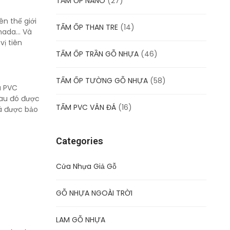
TẤM ỐP NANO
(27)
ên thế giới
TẤM ỐP THAN TRE
(14)
anada… Và
vị tiên
TẤM ỐP TRẦN GỖ NHỰA
(46)
TẤM ỐP TƯỜNG GỖ NHỰA
(58)
u PVC
sau đó được
TẤM PVC VÂN ĐÁ
(16)
đá được bảo
Categories
Cửa Nhựa Giả Gỗ
GỖ NHỰA NGOÀI TRỜI
LAM GỖ NHỰA