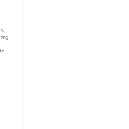
h.
trong
iệc