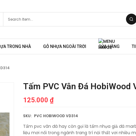
HỰA TRONG NHÀ
GỖ NHỰA NGOÀI TRỜI
CỬA HÀNG
T
VD314
Tấm PVC Vân Đá HobiWood 
125.000
₫
SKU:
PVC HOBIWOOD VD314
Tấm pvc vân đá hay còn gọi là tấm nhựa giả đá marb
liệu mới nổi trong ngành trang trí nội thất với nhiều