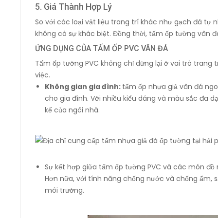
5. Giá Thành Hợp Lý
So với các loại vật liệu trang trí khác như gạch đá t
không có sự khác biệt. Đồng thời, tấm ốp tường vân đá
ỨNG DỤNG CỦA TẤM ỐP PVC VÂN ĐÁ
Tấm ốp tường PVC không chỉ dừng lại ở vai trò trang 
việc.
Không gian gia đình:
tấm ốp nhựa giả vân đá ngoà
cho gia đình. Với nhiều kiểu dáng và màu sắc đa 
kế của ngôi nhà.
Sự kết hợp giữa tấm ốp tường PVC và các món đồ nộ
Hơn nữa, với tính năng chống nước và chống ẩm, s
môi trường.