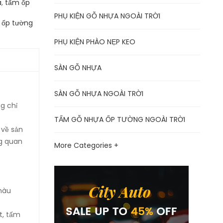
á
,
tấm ốp
PHỤ KIỆN GỖ NHỰA NGOÀI TRỜI
u ốp tường
PHỤ KIỆN PHÀO NẸP KEO
SÀN GỖ NHỰA
SÀN GỖ NHỰA NGOÀI TRỜI
g chỉ
TẤM GỖ NHỰA ỐP TƯỜNG NGOÀI TRỜI
 về sản
ng quan
More Categories +
 màu
t, tấm