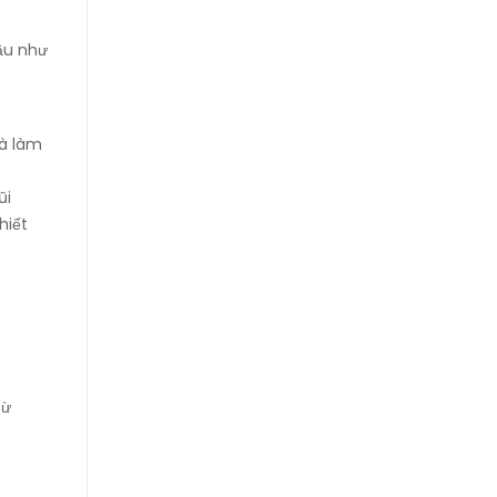
hầu như
và làm
ũi
hiết
từ