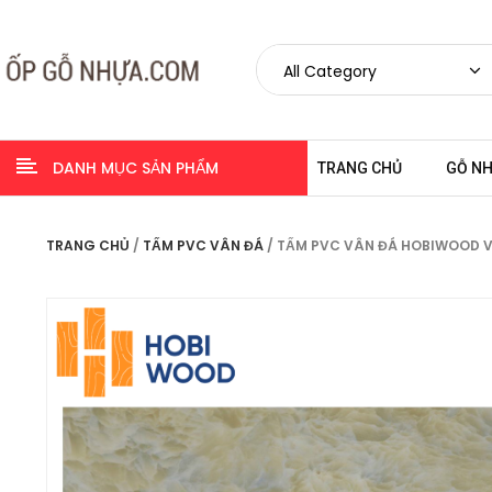
DANH MỤC SẢN PHẨM
TRANG CHỦ
GỖ N
TRANG CHỦ
/
TẤM PVC VÂN ĐÁ
/ TẤM PVC VÂN ĐÁ HOBIWOOD 