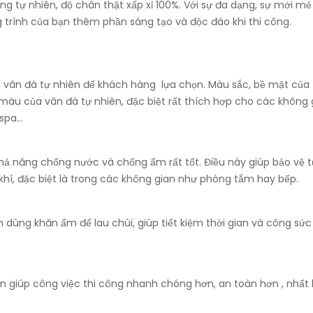
g tự nhiên, độ chân thật xấp xỉ 100%. Với sự đa dạng, sự mới mẻ
trình của bạn thêm phần sáng tạo và độc đáo khi thi công.
 vân đá tự nhiên để khách hàng lựa chọn. Màu sắc, bề mặt của
màu của vân đá tự nhiên, đặc biệt rất thích hợp cho các không 
 spa…
 khả năng chống nước và chống ẩm rất tốt. Điều này giúp bảo vệ 
khí, đặc biệt là trong các không gian như phòng tắm hay bếp.
n dùng khăn ẩm để lau chùi, giúp tiết kiệm thời gian và công sứ
iên giúp công việc thi công nhanh chóng hơn, an toàn hơn , nhất 