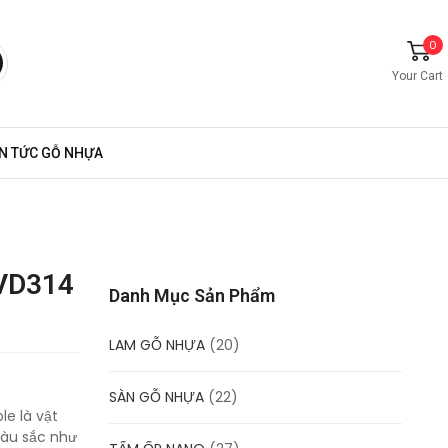
0
Your Cart
IN TỨC GỖ NHỰA
VD314
Danh Mục Sản Phẩm
LAM GỖ NHỰA
(20)
SÀN GỖ NHỰA
(22)
le là vật
 màu sắc như