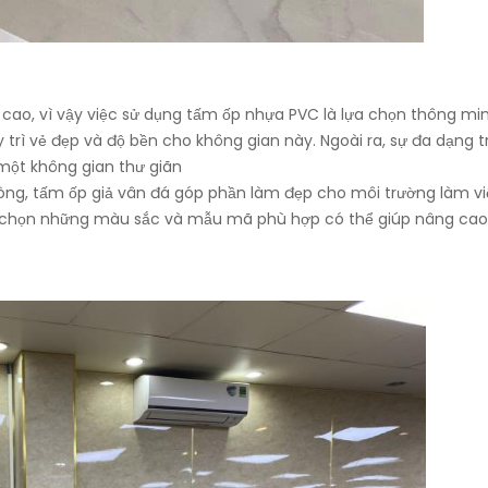
 cao, vì vậy việc sử dụng tấm ốp nhựa PVC là lựa chọn thông min
rì vẻ đẹp và độ bền cho không gian này. Ngoài ra, sự đa dạng 
một không gian thư giãn
òng, tấm ốp giả vân đá góp phần làm đẹp cho môi trường làm v
ựa chọn những màu sắc và mẫu mã phù hợp có thể giúp nâng cao