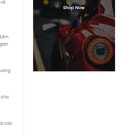
 về
 tấm
gian
tường
c cho
là các