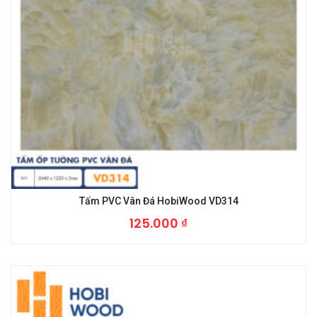
Tấm PVC Vân Đá HobiWood VD314
125.000
₫