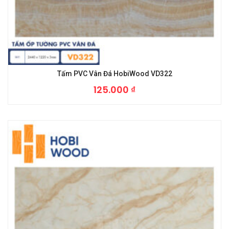
Tấm PVC Vân Đá HobiWood VD322
125.000
₫