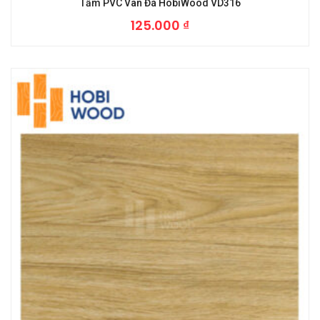
Tấm PVC Vân Đá HobiWood VD316
125.000
₫