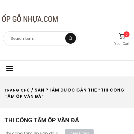
0
Your Cart
Toggle
navigation
/ SẢN PHẨM ĐƯỢC GẮN THẺ “THI CÔNG
TRANG CHỦ
TẤM ỐP VÂN ĐÁ”
THI CÔNG TẤM ỐP VÂN ĐÁ
×
thi công tấm ốp vân đá
Clear Filters