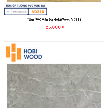
Tấm PVC Vân Đá HobiWood VD318
125.000
₫