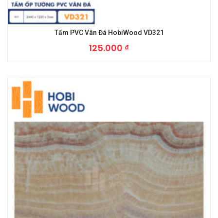
Tấm PVC Vân Đá HobiWood VD321
125.000
₫