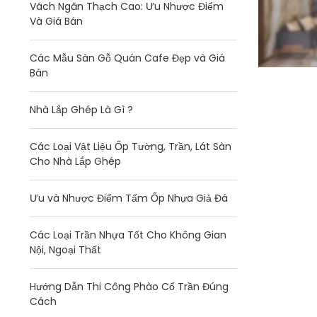
Vách Ngăn Thạch Cao: Ưu Nhược Điểm
Và Giá Bán
Các Mẫu Sàn Gỗ Quán Cafe Đẹp và Giá
Bán
Nhà Lắp Ghép Là Gì ?
Các Loại Vật Liệu Ốp Tường, Trần, Lát Sàn
Cho Nhà Lắp Ghép
Ưu và Nhược Điểm Tấm Ốp Nhựa Giả Đá
Các Loại Trần Nhựa Tốt Cho Không Gian
Nội, Ngoại Thất
Hướng Dẫn Thi Công Phào Cổ Trần Đúng
Cách