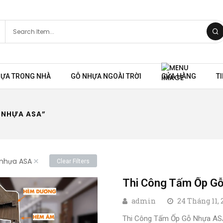
HỰA TRONG NHÀ
GỖ NHỰA NGOÀI TRỜI
CỬA HÀNG
T
 NHỰA ASA”
×
nhựa ASA
Clear Filters
Thi Công Tấm Ốp Gỗ
admin
24 Tháng 11,
Thi Công Tấm Ốp Gỗ Nhựa ASA: