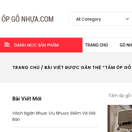
DANH MỤC SẢN PHẨM
TRANG CHỦ
GỖ N
TRANG CHỦ
/ BÀI VIẾT ĐƯỢC GẮN THẺ “TẤM ỐP GỖ
Tấm ốp gỗ 
Bài Viết Mới
Vách Ngăn Nhựa: Ưu Nhược Điểm Và Giá
Bán