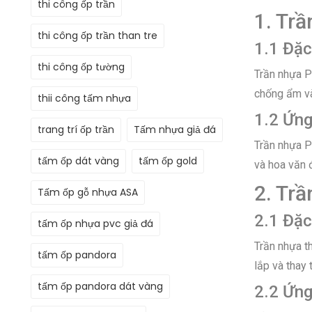
thi công ốp trần
1. Tr
thi công ốp trần than tre
1.1 Đặc
thi công ốp tường
Trần nhựa P
chống ẩm và
thii công tấm nhựa
1.2 Ứn
trang trí ốp trần
Tấm nhựa giả đá
Trần nhựa P
tấm ốp dát vàng
tấm ốp gold
và hoa văn 
2. Tr
Tấm ốp gỗ nhựa ASA
2.1 Đặc
tấm ốp nhựa pvc giả đá
Trần nhựa t
tấm ốp pandora
lắp và thay 
tấm ốp pandora dát vàng
2.2 Ứn