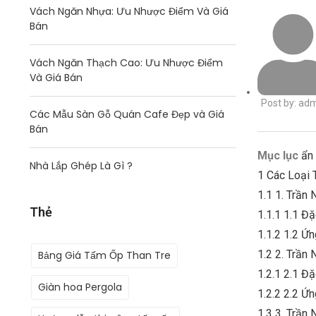
Vách Ngăn Nhựa: Ưu Nhược Điểm Và Giá
Bán
Vách Ngăn Thạch Cao: Ưu Nhược Điểm
Và Giá Bán
Post by:
adm
Các Mẫu Sàn Gỗ Quán Cafe Đẹp và Giá
Bán
Mục lục
ẩn
Nhà Lắp Ghép Là Gì ?
1
Các Loại 
1.1
1. Trần
Thẻ
1.1.1
1.1 Đặ
1.1.2
1.2 Ứ
1.2
2. Trần 
Bảng Giá Tấm Ốp Than Tre
1.2.1
2.1 Đặ
Giàn hoa Pergola
1.2.2
2.2 Ứ
1.3
3. Trần 