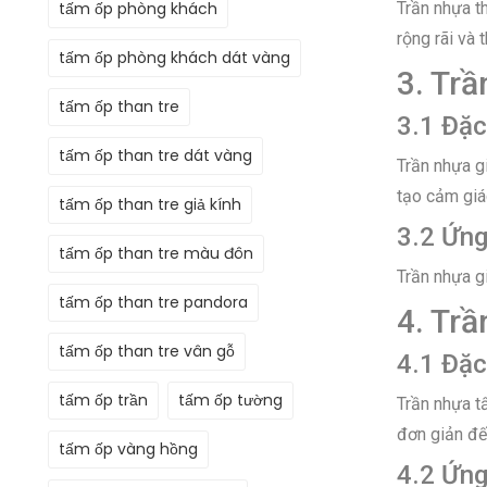
tấm ốp phòng khách
Trần nhựa t
rộng rãi và 
tấm ốp phòng khách dát vàng
3. Tr
tấm ốp than tre
3.1 Đặc
tấm ốp than tre dát vàng
Trần nhựa gi
tạo cảm giá
tấm ốp than tre giả kính
3.2 Ứn
tấm ốp than tre màu đôn
Trần nhựa g
tấm ốp than tre pandora
4. Tr
tấm ốp than tre vân gỗ
4.1 Đặc
tấm ốp trần
tấm ốp tường
Trần nhựa t
đơn giản đế
tấm ốp vàng hồng
4.2 Ứn