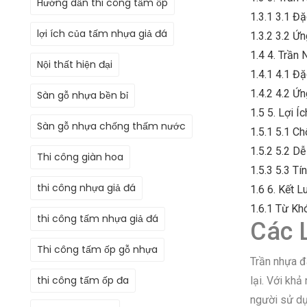
Hướng dẫn thi công tấm ốp
1.3.1
3.1 Đặ
lợi ích của tấm nhựa giả đá
1.3.2
3.2 Ứ
1.4
4. Trần
Nội thất hiện đại
1.4.1
4.1 Đặ
1.4.2
4.2 Ứ
Sàn gỗ nhựa bền bỉ
1.5
5. Lợi Í
Sàn gỗ nhựa chống thấm nước
1.5.1
5.1 C
1.5.2
5.2 Dễ
Thi công giàn hoa
1.5.3
5.3 Tí
thi công nhựa giả đá
1.6
6. Kết L
1.6.1
Từ Kh
thi công tấm nhựa giả đá
Các 
Thi công tấm ốp gỗ nhựa
Trần nhựa đ
thi công tấm ốp đa
lại. Với kh
người sử dụn