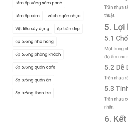
tấm ốp vàng sâm panh
Trần nhựa t
thuật.
tấm ốp xám
vách ngăn nhựa
5. Lợi
Vật liệu xây dựng
ốp trần đẹp
5.1 Ch
ốp tường nhà hàng
Một trong n
ốp tường phòng khách
độ ẩm cao n
5.2 Dễ 
ốp tường quán cafe
Trần nhựa rấ
ốp tường quán ăn
5.3 Tí
ốp tường than tre
Trần nhựa c
nhân.
6. Kết