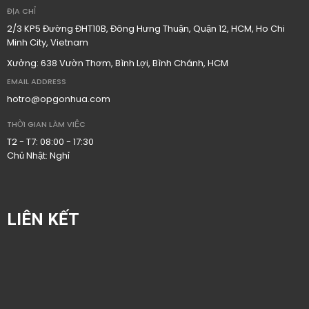
ĐỊA CHỈ
2/3 KP5 Đường ĐHT10B, Đông Hưng Thuận, Quận 12, HCM, Ho Chi
Minh City, Vietnam
Xưởng: 638 Vườn Thơm, Bình Lợi, Bình Chánh, HCM
EMAIL ADDRESS
hotro@opgonhua.com
THỜI GIAN LÀM VIỆC
T2 - T7: 08:00 - 17:30
Chủ Nhật: Nghỉ
LIÊN KẾT