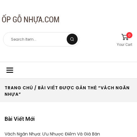
0
Your Cart
Toggle
navigation
TRANG CHỦ
/ BÀI VIẾT ĐƯỢC GẮN THẺ “VÁCH NGĂN
NHỰA”
Bài Viết Mới
Vách Ngăn Nhựa: Ưu Nhược Điểm Và Giá Bán