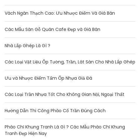
Vách Ngăn Thạch Cao: Ưu Nhược Điểm Và Giá Bán
Các Mẫu Sàn Gỗ Quán Cafe Đẹp và Giá Bán
Nhà Lắp Ghép Là Gì ?
Các Loại Vật Liệu Ốp Tường, Trần, Lát Sàn Cho Nhà Lắp Ghép
Ưu và Nhược Điểm Tấm Ốp Nhựa Giả Đá
Các Loại Trần Nhựa Tốt Cho Không Gian Nội, Ngoại Thất
Hướng Dẫn Thi Công Phào Cổ Trần Đúng Cách
Phào Chỉ Khung Tranh Là Gì ? Các Mẫu Phào Chỉ Khung
Tranh Đẹp Hiện Nay