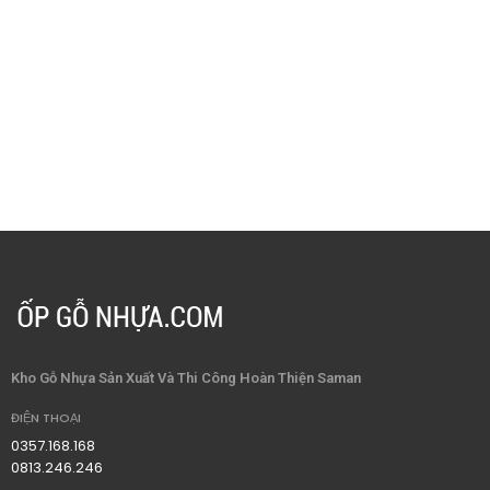
Kho Gỗ Nhựa Sản Xuất Và Thi Công Hoàn Thiện Saman
ĐIỆN THOẠI
0357.168.168
0813.246.246