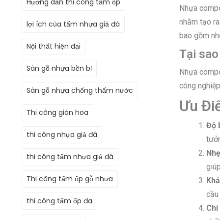
Hướng dẫn thi công tấm ốp
Nhựa composi
nhằm tạo ra
lợi ích của tấm nhựa giả đá
bao gồm nhựa
Nội thất hiện đại
Tại sao
Sàn gỗ nhựa bền bỉ
Nhựa compos
công nghiệp
Sàn gỗ nhựa chống thấm nước
Ưu Đi
Thi công giàn hoa
Độ 
thi công nhựa giả đá
tưở
Nhẹ
thi công tấm nhựa giả đá
giúp
Thi công tấm ốp gỗ nhựa
Khả
cầu
thi công tấm ốp đa
Chi 