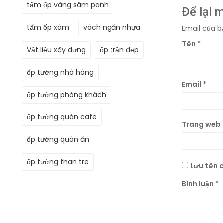
tấm ốp vàng sâm panh
Để lại 
tấm ốp xám
vách ngăn nhựa
Email của b
Tên
*
Vật liệu xây dựng
ốp trần đẹp
ốp tường nhà hàng
Email
*
ốp tường phòng khách
ốp tường quán cafe
Trang web
ốp tường quán ăn
ốp tường than tre
Lưu tên c
Bình luận
*