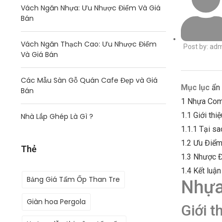
Vách Ngăn Nhựa: Ưu Nhược Điểm Và Giá
Bán
Vách Ngăn Thạch Cao: Ưu Nhược Điểm
Post by:
adm
Và Giá Bán
Các Mẫu Sàn Gỗ Quán Cafe Đẹp và Giá
Mục lục
ẩn
Bán
1
Nhựa Com
1.1
Giới th
Nhà Lắp Ghép Là Gì ?
1.1.1
Tại sa
1.2
Ưu Điểm
Thẻ
1.3
Nhược Đ
1.4
Kết luận
Bảng Giá Tấm Ốp Than Tre
Nhựa
Giàn hoa Pergola
Giới 