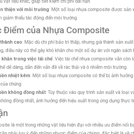
u vật liệu khác, giúp tiết kiệm chi phí dài hạn.
n thiện với môi trường
: Một số loại nhựa composite được sản xu
n giảm thiểu tác động đến môi trường.
 Điểm của Nhựa Composite
 thành cao
: Mặc dù chi phí bảo trì thấp, nhưng giá thành sản xuấ
g, điều này có thể gây khó khăn cho một số dự án với ngân sách 
 khăn trong việc tái chế
: Việc tái chế nhựa composite vẫn còn 
chế dễ dàng, dẫn đến vấn đề về rác thải và ô nhiễm môi trường.
bền nhiệt kém
: Một số loại nhựa composite có thể bị ảnh hưởng b
 của chúng.
bền không đồng nhất
: Tùy thuộc vào quy trình sản xuất và loại
không đồng nhất, ảnh hưởng đến hiệu suất trong ứng dụng thực tế
ận
te là một trong những vật liệu hiện đại với nhiều ưu điểm nổi bậ
 cần phải lưu ý đến những nhược điểm của chúng, đặc biệt là về c