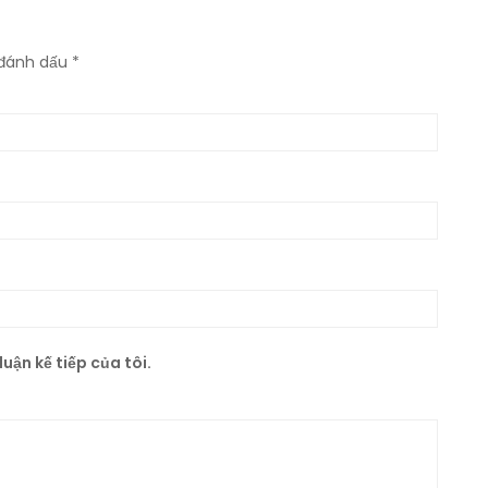
 đánh dấu
*
uận kế tiếp của tôi.